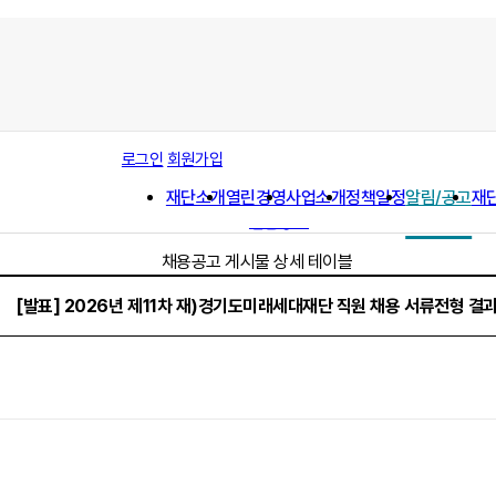
공지사항
로그인
회원가입
채용공고
재단소개
열린경영
사업소개
정책일정
알림/공고
재
사업공고
입찰공고
채용공고 게시물 상세 테이블
[발표] 2026년 제11차 재)경기도미래세대재단 직원 채용 서류전형 결