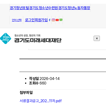
경기청년포털
모든 방향으로 열린길과 그길을 안내
경기도청소년수련원
경기도청년노동자통장
하는
경기도미래세대재단
알림/공고
로그인
회원가입
언어 선택
✕
작성일
2026-04-14
조회수
660
첨부파일
서류결과공고_202...11차.pdf