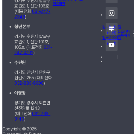
경기도 수원시 팔달구
효원로 1, 신관
106호
(대표전화
031-247-
7346
)
청년 본부
경기청년포털
뉴스레터
(새 창)
구독하기
경기도 수원시 팔달구
청소년수련원
효원로 1, 신관
101호,
(새 창)
105호
(대표전화
031-
247-4102
)
수련원
경기도 안산시 단원구
선감로 255 (대표전화
032-886-6900
)
야영장
경기도 광주시 퇴촌면
천진암로 1243
(대표전화
031-763-
9140
)
Copyright © 2025