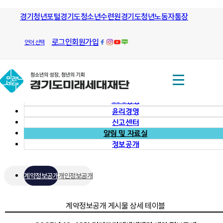
모든 방향으로 열린길과 그길을 안내
경기청년포털
경기도청소년수련원
하는
경기도청년노동자통장
알림 및
열린경영
경기도미래세대재단
자료실
로그인
회원가입
언어 선택
열린경영
경영공시
사회책임경영 (CSR)
ESG경영
윤리경영
신고센터
알림 및 자료실
정보공개
계약정보공개
개인정보공개
계약정보공개 게시물 상세 테이블