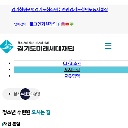
모든 방향으로 열린길과 그길을 안내
경기청년포털
경기도청소년수련원
하는
경기도청년노동자통장
재단소개
오시는길
경기도미래세대재단
재단소개
로그인
회원가입
언어 선택
대표이사 인사
미션과비전
조직도
연혁(소개)
CI/BI소개
오시는길
교류협력
본사
수련원
야영장
청소년 수련원
오시는 길
재단 본점