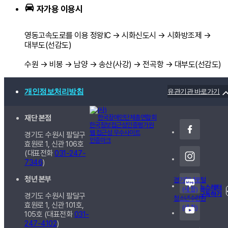
자가용 이용시
영동고속도로를 이용 정왕IC → 시화신도시 → 시화방조제 →
대부도(선감도)
수원 → 비봉 → 남양 → 송산(사강) → 전곡항 → 대부도(선감도)
개인정보처리방침
유관기관 바로가기
재단 본점
경기도 수원시 팔달구
효원로 1, 신관
106호
(대표전화
031-247-
7346
)
청년 본부
경기청년포털
뉴스레터
(새 창)
구독하기
경기도 수원시 팔달구
청소년수련원
효원로 1, 신관
101호,
(새 창)
105호
(대표전화
031-
247-4102
)