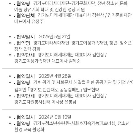
경기도미래세대재단-경기문화재단, 청년·청소년 문화
협약명
예술 향유기회 확대 및 건강한 성장 지원
경기도미래세대재단 대표이사 김현삼 / 경기문화재단
협약단체
대표이사 유정주
2025년 5월 21일
협약일시
경기도미래세대재단-경기도여성가족재단, 청년· 청소년
협약명
정책 협력 강화
경기도미래세대재단 대표이사 김현삼 /
협약단체
경기도여성가족재단 대표이사 김혜순
2025년 4월 28일
협약일시
기후 위기 및 사회문제 해결을 위한 공공기관 및 기업 참
협약명
캠페인 ｢경기도 탄탄대로 공동캠페인｣ 업무협약
경기도미래세대재단 대표이사 김현삼 /
협약단체
경기도자원봉사센터 이사장 윤봉남
2024년 9월 10일
협약일시
경기도청소년수련원-시화호지속가능파트너십, 청소년
협약명
환경 교육 활성화