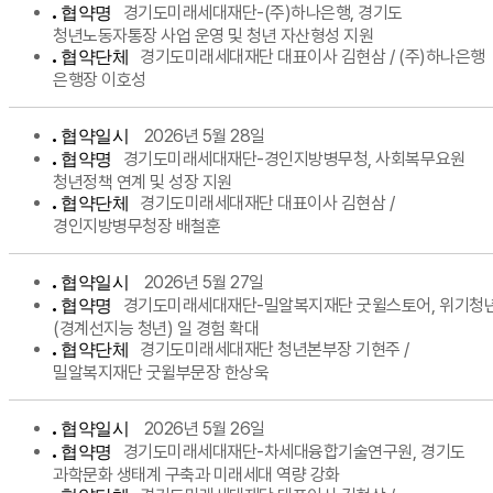
경기도미래세대재단-(주)하나은행, 경기도
협약명
청년노동자통장 사업 운영 및 청년 자산형성 지원
경기도미래세대재단 대표이사 김현삼 / (주)하나은행
협약단체
은행장 이호성
2026년 5월 28일
협약일시
경기도미래세대재단-경인지방병무청, 사회복무요원
협약명
청년정책 연계 및 성장 지원
경기도미래세대재단 대표이사 김현삼 /
협약단체
경인지방병무청장 배철훈
2026년 5월 27일
협약일시
경기도미래세대재단-밀알복지재단 굿윌스토어, 위기청
협약명
(경계선지능 청년) 일 경험 확대
경기도미래세대재단 청년본부장 기현주 /
협약단체
밀알복지재단 굿윌부문장 한상욱
2026년 5월 26일
협약일시
경기도미래세대재단-차세대융합기술연구원, 경기도
협약명
과학문화 생태계 구축과 미래세대 역량 강화