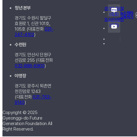
청년 본부
경기청년포털
뉴스레터
(새 창)
구독하기
경기도 수원시 팔달구
청소년수련원
효원로 1, 신관
101호,
(새 창)
105호
(대표전화
031-
247-4102
)
수련원
경기도 안산시 단원구
선감로 255 (대표전화
032-886-6900
)
야영장
경기도 광주시 퇴촌면
천진암로 1243
(대표전화
031-763-
9140
)
Copyright © 2025
Gyeonggi-do Future
Generation Foundation All
Right Reserved.