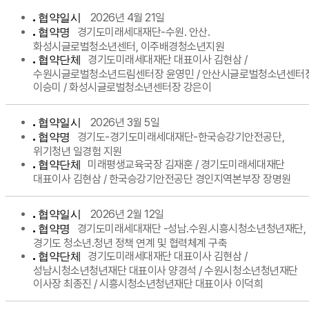
2026년 4월 21일
협약일시
경기도미래세대재단-수원. 안산.
협약명
화성시글로벌청소년센터, 이주배경청소년지원
경기도미래세대재단 대표이사 김현삼 /
협약단체
수원시글로벌청소년드림센터장 윤영민 / 안산시글로벌청소년센터
이승미 / 화성시글로벌청소년센터장 강은이
2026년 3월 5일
협약일시
경기도-경기도미래세대재단-한국승강기안전공단,
협약명
위기청년 일경험 지원
미래평생교육국장 김재훈 / 경기도미래세대재단
협약단체
대표이사 김현삼 / 한국승강기안전공단 경인지역본부장 장명원
2026년 2월 12일
협약일시
경기도미래세대재단 -성남.수원.시흥시청소년청년재단,
협약명
경기도 청소년․청년 정책 연계 및 협력체계 구축
경기도미래세대재단 대표이사 김현삼 /
협약단체
성남시청소년청년재단 대표이사 양경석 / 수원시청소년청년재단
이사장 최종진 / 시흥시청소년청년재단 대표이사 이덕희