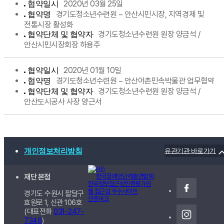
2020년 03월 25일
협약일시
경기도청소년수련원 − 안산시민시장, 지역경제 및
협약명
전통시장 활성화
경기도청소년수련원 원장 양금석 /
협약단체 및 협약자
안산시민시장회장 하용주
2020년 01월 10일
협약일시
경기도청소년수련원 − 안산어촌민속박물관 업무협약
협약명
경기도청소년수련원 원장 양금석 /
협약단체 및 협약자
안산도시공사 사장 양근서
개인정보처리방침
유관기관 바로가기
재단 본점
경기도 수원시 팔달구
효원로 1, 신관
106호
(대표전화
031-247-
7346
)