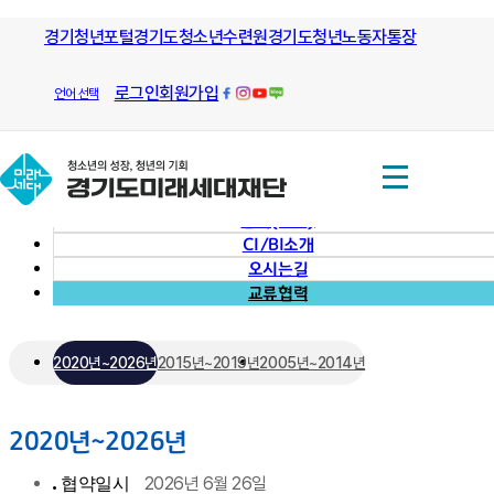
모든 방향으로 열린길과 그길을 안내
경기청년포털
경기도청소년수련원
하는
경기도청년노동자통장
재단소개
교류협력
경기도미래세대재단
재단소개
로그인
회원가입
언어 선택
대표이사 인사
미션과비전
조직도
연혁(소개)
CI/BI소개
오시는길
교류협력
2020년~2026년
2015년~2019년
2005년~2014년
2020년~2026년
2026년 6월 26일
협약일시