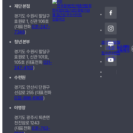
재단 본점
경기도 수원시 팔달구
효원로 1, 신관
106호
(대표전화
031-247-
7346
)
청년 본부
경기청년포털
뉴스레터
(새 창)
구독하기
경기도 수원시 팔달구
청소년수련원
효원로 1, 신관
101호,
(새 창)
105호
(대표전화
031-
247-4102
)
수련원
경기도 안산시 단원구
선감로 255 (대표전화
032-886-6900
)
야영장
경기도 광주시 퇴촌면
천진암로 1243
(대표전화
031-763-