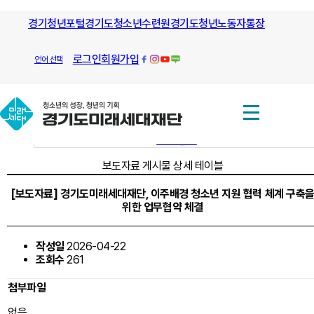
모든 방향으로 열린길과 그길을 안내
경기청년포털
경기도청소년수련원
하는
경기도청년노동자통장
재단소식
보도자료
경기도미래세대재단
재단소식
로그인
회원가입
언어 선택
보도자료
홍보간행물
도정소식
1대1문의
보도자료 게시물 상세 테이블
[보도자료] 경기도미래세대재단, 이주배경 청소년 지원 협력 체계 구축
위한 업무협약 체결
작성일
2026-04-22
조회수
261
첨부파일
없음