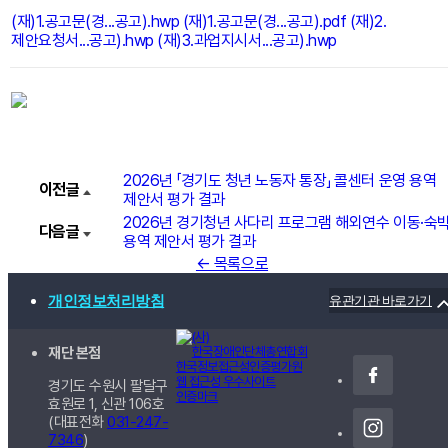
(재)1.공고문(경...공고).hwp
(재)1.공고문(경...공고).pdf
(재)2.
제안요청서...공고).hwp
(재)3.과업지시서...공고).hwp
2026년 「경기도 청년 노동자 통장」 콜센터 운영 용역
이전글
제안서 평가 결과
2026년 경기청년 사다리 프로그램 해외연수 이동·숙
다음글
용역 제안서 평가 결과
← 목록으로
개인정보처리방침
유관기관 바로가기
재단 본점
경기도 수원시 팔달구
효원로 1, 신관
106호
(대표전화
031-247-
7346
)