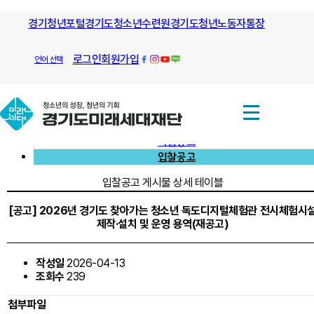
모든 방향으로 열린길과 그길을 안내
경기청년포털
경기도청소년수련원
하는
경기도청년노동자통장
알림/
입찰공고
경기도미래세대재단
알림/
공고
로그인
회원가입
언어 선택
공고
공지사항
채용공고
사업공고
입찰공고
입찰공고 게시물 상세 테이블
[공고] 2026년 경기도 찾아가는 청소년 독도디지털체험관 전시체험시
제작·설치 및 운영 용역(재공고)
작성일
2026-04-13
조회수
239
첨부파일