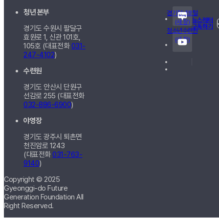
청년 본부
경기청년포털
뉴스레터
(새 창)
구독하기
경기도 수원시 팔달구
청소년수련원
효원로 1, 신관
101호,
(새 창)
105호
(대표전화
031-
247-4102
)
수련원
경기도 안산시 단원구
선감로 255 (대표전화
032-886-6900
)
야영장
경기도 광주시 퇴촌면
천진암로 1243
(대표전화
031-763-
9140
)
Copyright © 2025
Gyeonggi-do Future
Generation Foundation All
Right Reserved.