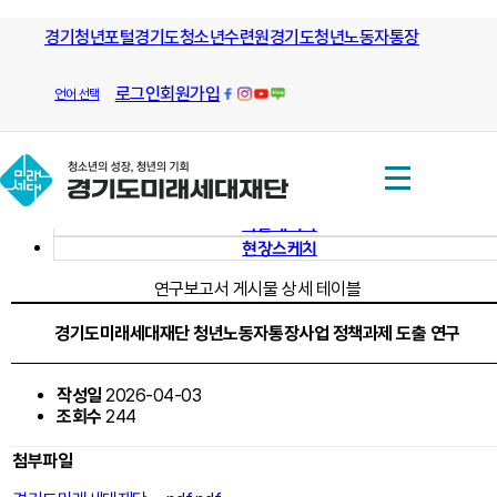
모든 방향으로 열린길과 그길을 안내
경기청년포털
경기도청소년수련원
하는
경기도청년노동자통장
아카이브
연구보고서
경기도미래세대재단
로그인
회원가입
언어 선택
아카이브
연구보고서
이슈브리프
학술세미나
현장스케치
연구보고서 게시물 상세 테이블
경기도미래세대재단 청년노동자통장사업 정책과제 도출 연구
작성일
2026-04-03
조회수
244
첨부파일