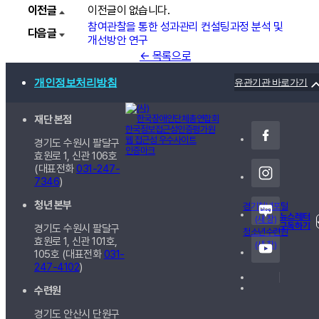
이전글
이전글이 없습니다.
참여관찰을 통한 성과관리 컨설팅과정 분석 및
다음글
개선방안 연구
← 목록으로
개인정보처리방침
유관기관 바로가기
재단 본점
경기도 수원시 팔달구
효원로 1, 신관
106호
(대표전화
031-247-
7346
)
청년 본부
경기청년포털
뉴스레터
(새 창)
구독하기
경기도 수원시 팔달구
청소년수련원
효원로 1, 신관
101호,
(새 창)
105호
(대표전화
031-
247-4102
)
수련원
경기도 안산시 단원구