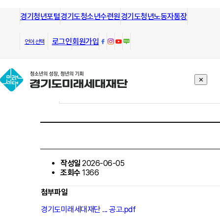
경기청년포털
모든 방향으로 열린길과 그길을 안내
경기도청소년수련원
경기도청년노동자통장
하는
경기도미래세대재단
알림/공고
로그인
회원가입
언어 선택
✕
작성일
2026-06-05
조회수
1366
첨부파일
경기도미래세대재단 ... 공고.pdf