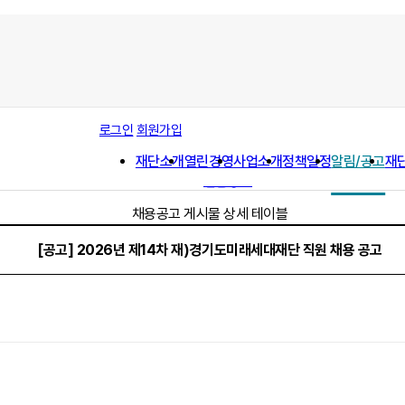
공지사항
로그인
회원가입
채용공고
재단소개
열린경영
사업소개
정책일정
알림/공고
재
사업공고
입찰공고
채용공고 게시물 상세 테이블
[공고] 2026년 제14차 재)경기도미래세대재단 직원 채용 공고