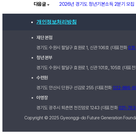
다음글
2026년 경기도 청년기본소득 2분기 모집
개인정보처리방침
재단 본점
경기도 수원시 팔달구 효원로 1, 신관
106호
(대표전화
031
청년 본부
경기도 수원시 팔달구 효원로 1, 신관
101호, 105호
(대표
수련원
경기도 안산시 단원구 선감로 255 (대표전화
032-886-6
야영장
경기도 광주시 퇴촌면 천진암로 1243 (대표전화
031-763
Copyright © 2025 Gyeonggi-do Future Generation Foundat