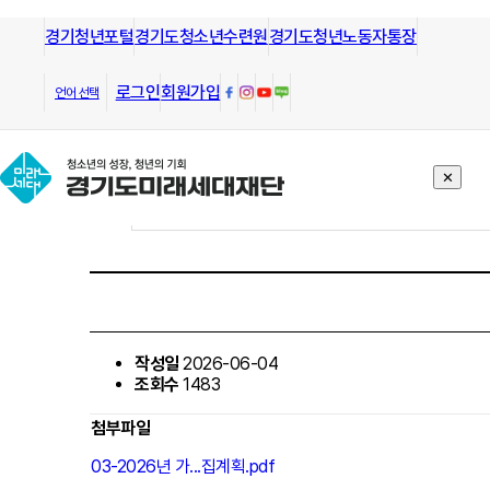
경기청년포털
모든 방향으로 열린길과 그길을 안내
경기도청소년수련원
경기도청년노동자통장
하는
경기도미래세대재단
알림/공고
로그인
회원가입
언어 선택
✕
작성일
2026-06-04
조회수
1483
첨부파일
03-2026년 가...집계획.pdf