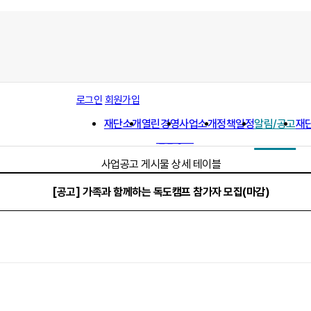
공지사항
로그인
회원가입
채용공고
재단소개
열린경영
사업소개
정책일정
알림/공고
재
사업공고
입찰공고
사업공고 게시물 상세 테이블
[공고] 가족과 함께하는 독도캠프 참가자 모집(마감)