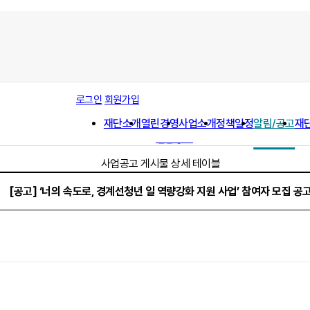
공지사항
로그인
회원가입
채용공고
재단소개
열린경영
사업소개
정책일정
알림/공고
재
사업공고
입찰공고
사업공고 게시물 상세 테이블
[공고] ‘너의 속도로, 경계선청년 일 역량강화 지원 사업’ 참여자 모집 공