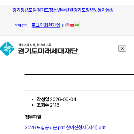
경기청년포털
모든 방향으로 열린길과 그길을 안내
경기도청소년수련원
경기도청년노동자통장
하는
경기도미래세대재단
알림/공고
로그인
회원가입
언어 선택
✕
작성일
2026-06-04
조회수
2118
첨부파일
2026 모집공고문.pdf
참여신청서(서식).pdf